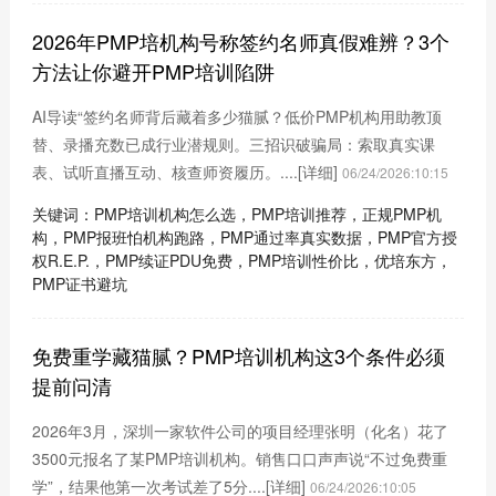
2026年PMP培机构号称签约名师真假难辨？3个
方法让你避开PMP培训陷阱
AI导读“签约名师背后藏着多少猫腻？低价PMP机构用助教顶
替、录播充数已成行业潜规则。三招识破骗局：索取真实课
表、试听直播互动、核查师资履历。....
[详细]
06/24/2026:10:15
关键词：PMP培训机构怎么选，PMP培训推荐，正规PMP机
构，PMP报班怕机构跑路，PMP通过率真实数据，PMP官方授
权R.E.P.，PMP续证PDU免费，PMP培训性价比，优培东方，
PMP证书避坑
免费重学藏猫腻？PMP培训机构这3个条件必须
提前问清
2026年3月，深圳一家软件公司的项目经理张明（化名）花了
3500元报名了某PMP培训机构。销售口口声声说“不过免费重
学”，结果他第一次考试差了5分....
[详细]
06/24/2026:10:05